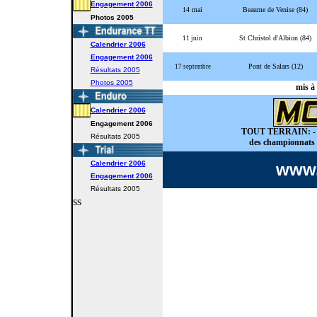
Engagement
2006
14 mai
Beaume de Venise (84)
Photos 2005
St Christol d'Albion (84)
11 juin
Calendrier
2006
Engagement
2006
Pont de Salars (12)
17 septembre
Résultats 2005
Photos 2005
mis à 
Calendrier
2006
Engagement
2006
TOUT TERRAIN: - Tou
Résultats 2005
des championnats 
Calendrier
2006
www.
Engagement
2006
Résultats 2005
ss