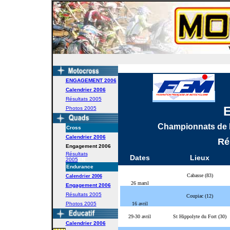
ENGAGEMENT
2006
Calendrier
2006
Résultats 2005
Photos 2005
Championnats de 
Cross
Calendrier
2006
Ré
Engagement
2006
Résultats
Dates
Lieux
2005
E
N
Endurance
Cabasse (83)
Calendrier
2006
26 marsl
Engagement
2006
Résultats 2005
Coupiac (12)
Photos 2005
16 avril
29-30 avril
St Hippolyte du Fort (30)
Calendrier
2006