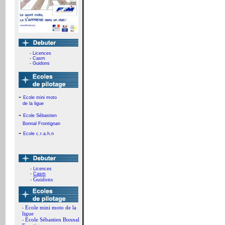
-
Licences
-
Casm
-
Guidons
-
Ecole mini moto
de la ligue
-
Ecole Sébastien
Bonnal Frontignan
-
Ecole c.r.a.h.n
-
Licences
-
Casm
Guidons
-
Ecole mini moto de la
-
ligue
Ecole Sébastien Bonnal
-