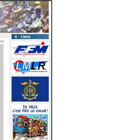
s de ligue Motocycliste du Languedoc Roussillon - Conception : Joel & Cédric Terrasson