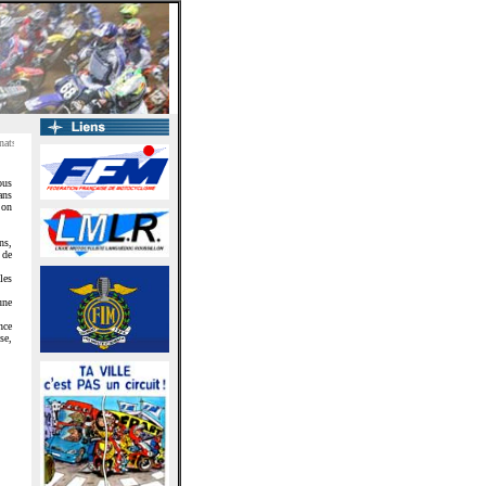
s de ligue Motocycliste du Languedoc Roussillon - Conception : Joel & Cédric Terrasson
ous
ans
 on
ns,
 de
les
une
nce
se,