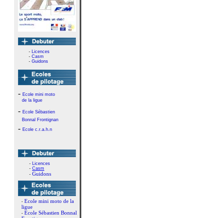
-
Licences
-
Casm
-
Guidons
-
Ecole mini moto
de la ligue
-
Ecole Sébastien
Bonnal Frontignan
-
Ecole c.r.a.h.n
-
Licences
-
Casm
Guidons
-
Ecole mini moto de la
-
ligue
Ecole Sébastien Bonnal
-