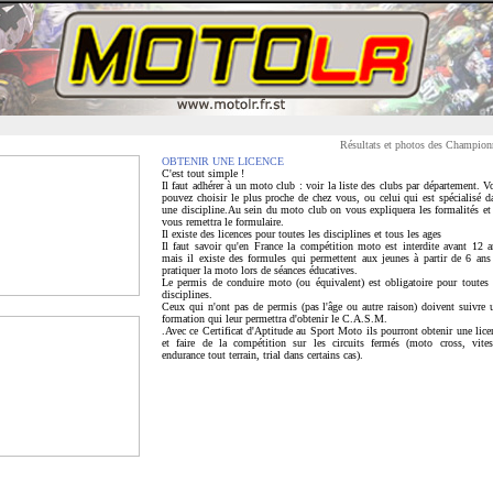
Résultats et photos des Championnat
OBTENIR UNE LICENCE
C'est tout simple !
Il faut adhérer à un moto club : voir la liste des clubs par département. V
pouvez choisir le plus proche de chez vous, ou celui qui est spécialisé d
une discipline.Au sein du moto club on vous expliquera les formalités et
vous remettra le formulaire.
Il existe des licences pour toutes les disciplines et tous les ages
Il faut savoir qu'en France la compétition moto est interdite avant 12 a
mais il existe des formules qui permettent aux jeunes à partir de 6 ans
pratiquer la moto lors de séances éducatives.
Le permis de conduire moto (ou équivalent) est obligatoire pour toutes 
disciplines.
Ceux qui n'ont pas de permis (pas l'âge ou autre raison) doivent suivre 
formation qui leur permettra d'obtenir le C.A.S.M.
.Avec ce Certificat d'Aptitude au Sport Moto ils pourront obtenir une lice
et faire de la compétition sur les circuits fermés (moto cross, vites
endurance tout terrain, trial dans certains cas).