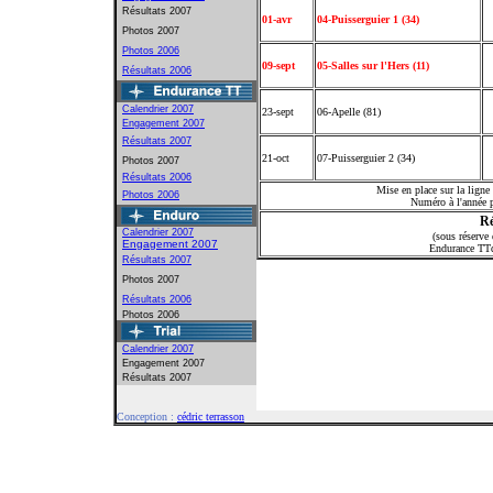
Résultats 2007
01-avr
04-Puisserguier 1 (34)
Photos 2007
Photos 2006
09-sept
05-Salles sur l'Hers (11)
Résultats 2006
Calendrier 2007
23-sept
06-Apelle (81)
Engagement 2007
Résultats 2007
21-oct
07-Puisserguier 2 (34)
Photos 2007
Résultats 2006
Mise en place sur la ligne 
Photos 2006
Numéro à l'année p
Ré
Calendrier 2007
(sous réserve
Engagement 2007
Endurance TTd
Résultats 2007
Photos 2007
Résultats 2006
Photos 2006
Calendrier 2007
Engagement 2007
Résultats 2007
Conception :
cédric terrasson