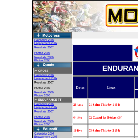
Calendrier 2007
Engagement
2007
Résultats 2007
Photos 2007
Résultats 2006
Photos 2006
ENDURANC
>>
CROSS
Calendrier 2007
Engagement 2007
Résultats 2007
Dates
Lieux
Photos 2007
Résultats 2006
Photos 2006
>>
ENDURANCE TT
Calendrier 2007
28-janv
01-Saint-Thibéry 1 (34)
Engagement 2007
Résultats 2007
Photos 2007
04-févr
02-Cazoul les Béziers (34)
Résultats 2006
Photos 2006
11-févr
03-Saint-Thibéry 2 (34)
Calendrier 2007
Engagement 2007