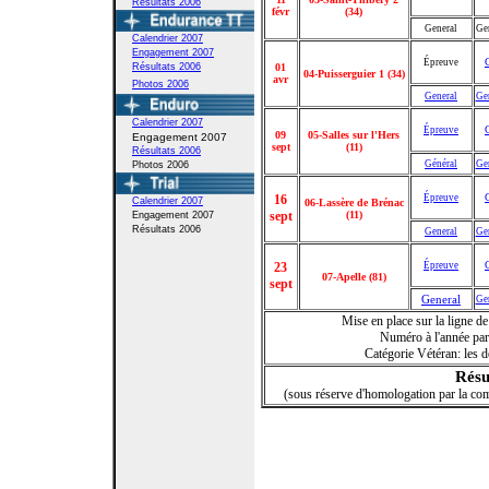
Résultats 2006
févr
(34)
General
Ge
Calendrier 2007
Engagement 2007
Épreuve
Résultats 2006
01
04-Puisserguier 1 (34)
avr
Photos 2006
General
Ge
Calendrier 2007
Épreuve
09
05-Salles sur l'Hers
Engagement 2007
sept
(11)
Résultats 2006
Général
Ge
Photos 2006
16
Épreuve
Calendrier 2007
06-Lassère de Brénac
sept
(11)
Engagement 2007
Résultats 2006
General
Ge
23
Épreuve
07-Apelle (81)
sept
General
Ge
Mise en place sur la ligne de 
Numéro à l'année par
Catégorie Vétéran: les d
Résu
(sous réserve d'homologation par la c