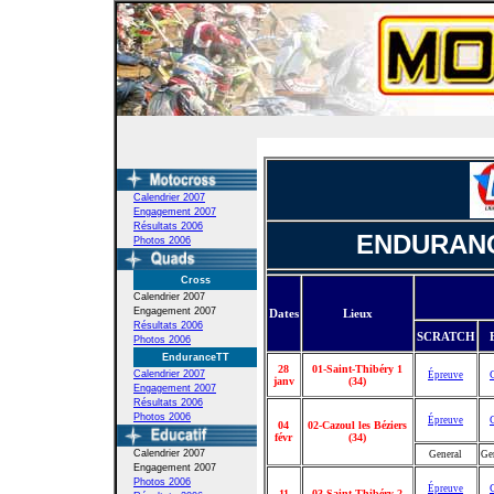
Calendrier 2007
Engagement
2007
Résultats 2006
ENDURANC
Photos 2006
Cross
Calendrier 2007
Engagement 2007
Dates
Lieux
Résultats 2006
SCRATCH
Photos 2006
EnduranceTT
28
01-Saint-Thibéry 1
Calendrier 2007
Épreuve
janv
(34)
Engagement 2007
Résultats 2006
Photos 2006
Épreuve
04
02-Cazoul les Béziers
févr
(34)
Calendrier 2007
General
Ge
Engagement 2007
Photos 2006
Épreuve
11
03-Saint-Thibéry 2