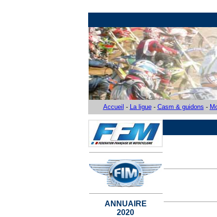
Accueil
-
La ligue
-
Casm & guidons
-
Mo
a
ANNUAIRE
2020