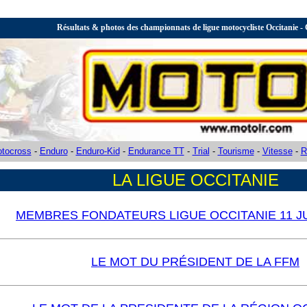
Résultats & photos des championnats de ligue motocycliste Occitanie -
tocross
-
Enduro
-
Enduro-Kid
-
Endurance TT
-
Trial
-
Tourisme
-
Vitesse
-
R
LA LIGUE OCCITANIE
MEMBRES FONDATEURS LIGUE OCCITANIE 11 JU
LE MOT DU PRÉSIDENT DE LA FFM