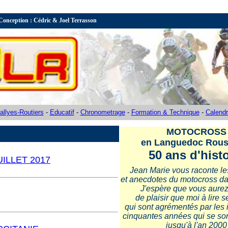
Conception : Cédric & Joel Terrasson
allyes-Routiers
-
Educatif
-
Chronometrage
-
Formation & Technique
-
Calendr
MOTOCROSS
en Languedoc Rouss
50 ans d'histo
ILLET 2017
Jean Marie vous raconte les
et anecdotes du motocross dan
J'espère que vous aurez
de plaisir que moi à lire s
qui sont agrémentés par les
cinquantes années qui se so
jusqu'à l'an 2000