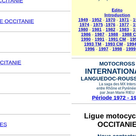
CCITANIE
Edito
Introduction
1949
-
1952
-
1970
-
1971
-
1
E OCCITANIE
1974
-
1975
-
1976
-
1977
-
1
1980
-
1981
-
1982
-
1983
-
1
1986
-
1987
-
1988
-
1988 
1990
-
1991
-
1991 CM
-
19
1993 TM
-
1993 CM
-
199
1996
-
1997
-
1998
-
1999
CITANIE
MOTOCROSS
INTERNATION
LANGUEDOC-ROUSS
La saga des MX Inters
entre Rhône et Pyréné
par Jean Marie RIEU
Période 1972 - 1
Ligue motocycl
OCCITANI
LES