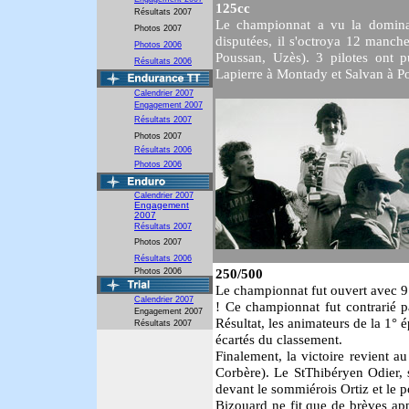
125cc
Résultats 2007
Le championnat a vu la domina
Photos 2007
disputées, il s'octroya 12 manch
Photos 2006
Poussan, Uzès). 3 pilotes ont 
Résultats 2006
Lapierre à Montady et Salvan à P
Calendrier 2007
Engagement 2007
Résultats 2007
Photos 2007
Résultats 2006
Photos 2006
Calendrier 2007
Engagement
2007
Résultats 2007
Photos 2007
Résultats 2006
250/500
Photos 2006
Le championnat fut ouvert avec 9 
Calendrier 2007
! Ce championnat fut contrarié p
Engagement 2007
Résultat, les animateurs de la 1°
Résultats 2007
écartés du classement.
Finalement, la victoire revient 
Corbère). Le StThibéryen Odier, 
devant le sommiérois Ortiz et le 
Bizouard ne fit que de brèves ap