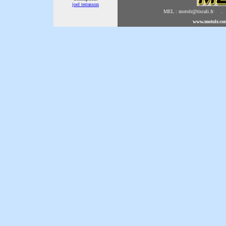
joel terrasson
MEL : motolr@tiscali.fr .
www.motolr.co