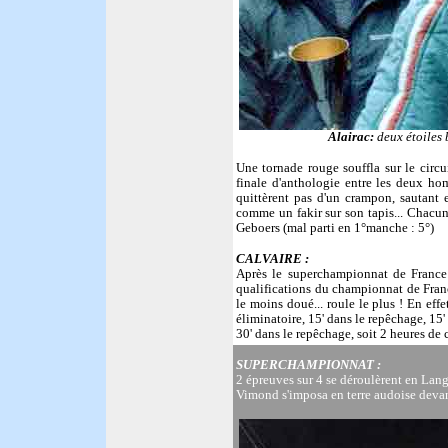
Alairac:
deux étoiles
Une tornade rouge souffla sur le circ
finale d'anthologie entre les deux h
quittèrent pas d'un crampon, sautant 
comme un fakir sur son tapis... Chacu
Geboers (mal parti en 1°manche : 5°)
CALVAIRE
:
Après le superchampionnat de France 
qualifications du championnat de Franc
le moins doué... roule le plus ! En effe
éliminatoire, 15' dans le repêchage, 15'
30' dans le repêchage, soit 2 heures de c
SUPERCHAMPIONNAT :
2 épreuves sur 4 se déroulèrent en Lang
Vimond s'imposa en terre audoise devan