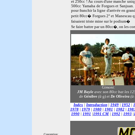
et 250cc ! Au cours d'une manche unique,
500cc Yamaha de Forgues et Sanjuan. D
pour franchir la ligne d'arrivée en gra
petit 80cc� Forgues 2° et Manescau qu
faisaient triste mine sur le podium�
Se faire battre par un 80cc�, on les co
Gimont:
JM Bayle
avec son 80cc bat les 12
de
Génibre
(à g) et
De Oliveira
(à 
Index
|
Introduction
|
1949
|
1952
|
1978
|
1979
|
1980
|
1981
|
1982
|
198
1990
|
1991
|
1991 CM
|
1992
|
1993
|
Conception: