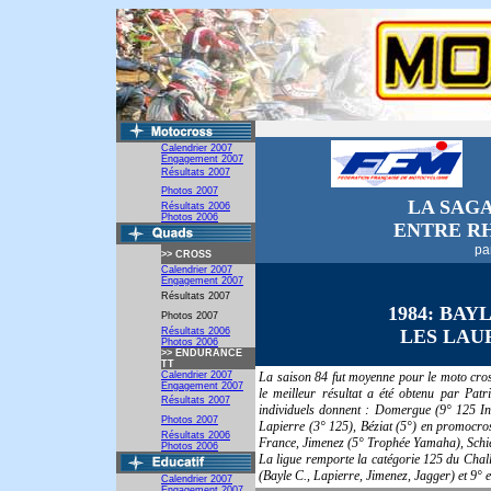
Calendrier 2007
Engagement
2007
Résultats 2007
Photos 2007
LA SAG
Résultats 2006
Photos 2006
ENTRE R
pa
>>
CROSS
Calendrier 2007
Engagement 2007
Résultats 2007
19
84:
BAYL
Photos 2007
Résultats 2006
LES LAU
Photos 2006
>>
ENDURANCE
TT
Calendrier 2007
La saison 84 fut moyenne pour le moto cros
Engagement 2007
le meilleur résultat a été obtenu par Patr
Résultats 2007
individuels donnent : Domergue (9° 125 Int
Photos 2007
Lapierre (3° 125), Béziat (5°) en promocro
Résultats 2006
France, Jimenez (5° Trophée Yamaha), Schie
Photos 2006
La ligue remporte la catégorie 125 du Chal
(Bayle C., Lapierre, Jimenez, Jagger) et 9°
Calendrier 2007
Engagement 2007