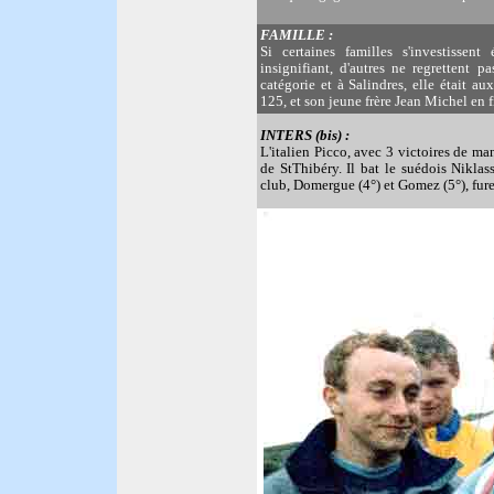
FAMILLE :
Si certaines familles s'investisse
insignifiant, d'autres ne regrettent pa
catégorie et à Salindres, elle était 
125, et son jeune frère Jean Michel en f
INTERS (bis) :
L'italien Picco, avec 3 victoires de ma
de StThibéry. Il bat le suédois Niklas
club, Domergue (4°) et Gomez (5°), fure