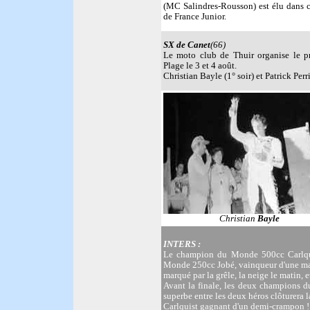
(MC Salindres-Rousson) est élu dans c
de France Junior.
SX de
Canet
(66)
Le moto club de Thuir organise le p
Plage le 3 et 4 août.
Christian Bayle (1° soir) et Patrick Perr
Christian
Bayle
I
NTERS :
Le champion du Monde 500cc Carlqui
Monde 250cc Jobé, vainqueur d'une man
marqué par la grêle, la neige le matin, 
Avant la finale, les deux champions 
superbe entre les deux héros clôturera l
Carlquist gagnant d'un demi-crampon !