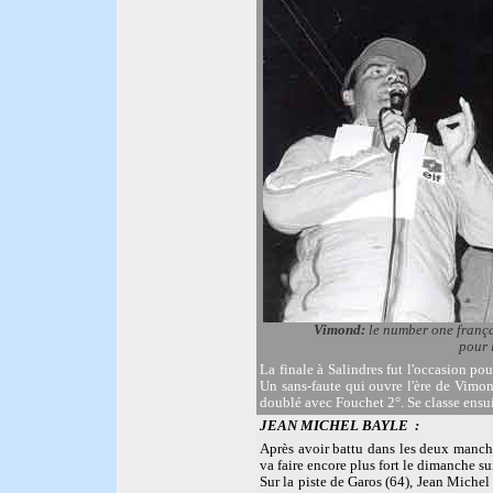
Vimond:
le number one franç
po
ur 
La finale à Salindres fut l'occasion p
Un sans-faute qui ouvre l'ère de Vimo
doublé avec Fouchet 2°. Se classe ensui
JEAN MICHEL BAYLE
:
Après avoir battu dans les deux manch
va faire encore plus fort le dimanche 
Sur la piste de Garos (64), Jean Mich