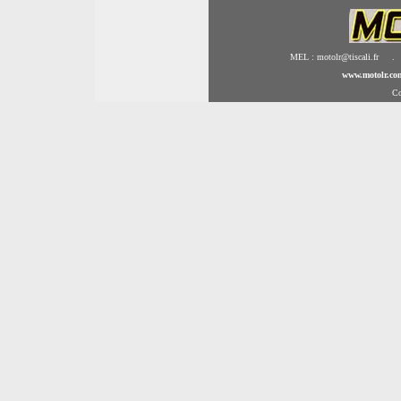
MEL : motolr@tiscali.fr .
www.motolr.co
Co