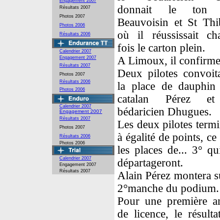
Engagement 2007
donnait le ton 
Résultats 2007
Photos 2007
Beauvoisin et St Thi
Photos 2006
où il réussissait ch
Résultats 2006
fois le carton plein.
Calendrier 2007
A Limoux, il confirme
Engagement 2007
Résultats 2007
Deux pilotes convoita
Photos 2007
Résultats 2006
la place de dauphin 
Photos 2006
catalan Pérez et
Calendrier 2007
bédaricien Dhugues.
Engagement 2007
Résultats 2007
Les deux pilotes term
Photos 2007
à égalité de points, ce
Résultats 2006
Photos 2006
les places de... 3° qu
Calendrier 2007
départageront.
Engagement 2007
Résultats 2007
Alain Pérez montera s
2°manche du podium.
Pour une première a
de licence, le résulta