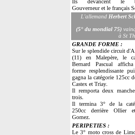
Ils devancent le b
Gouverneur et le français S
L'allemand
Herbert Sc
(5° du mondial 75)
vain
à St Th
GRANDE FORME :
Sur le splendide circuit d'A
(11) en Malepère, le ca
Bernard Pascual affich
forme resplendissante puis
gagna la catégorie 125cc d
Castex et Triay.
Il remporta deux manche
trois.
Il termina 3° de la caté
250cc derrière Ollier 
Gomez.
PERIPETIES :
Le 3° moto cross de Lim