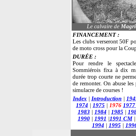
Le calvaire de
Magri
FINANCEMENT :
Les clubs verseront 50F po
de moto cross pour la Coup
DURÉE :
Pour rendre le spectac
Sommiérois fixa à dix mi
durée trop courte ne perme
de remonter. On abuse les p
simulacre de courses !
Index
|
Introduction
|
194
1974
|
1975
|
1976
197
1983
|
1984
|
1985
|
19
1990
|
1991
|
1991 CM
|
1994
|
1995
|
199