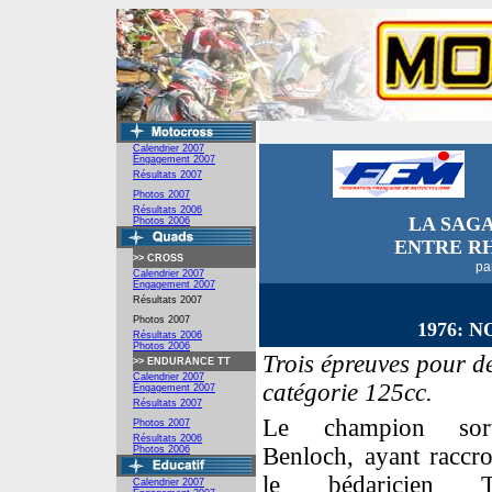
Calendrier 2007
Engagement
2007
Résultats 2007
Photos 2007
Résultats 2006
LA SAG
Photos 2006
ENTRE R
>>
CROSS
pa
Calendrier 2007
Engagement 2007
Résultats 2007
Photos 2007
1976: 
Résultats 2006
Photos 2006
Trois épreuves pour d
>>
ENDURANCE TT
Calendrier 2007
catégorie 125cc.
Engagement 2007
Résultats 2007
Le champion sort
Photos 2007
Résultats 2006
Benloch, ayant raccro
Photos 2006
le bédaricien Tr
Calendrier 2007