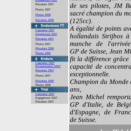
Engagement 2007
de ses pilotes, JM Ba
Résultats 2007
Photos 2007
sacré champion du m
Photos 2006
(125cc).
Résultats 2006
A égalité de points av
Calendrier 2007
hollandais Strijbos à
Engagement 2007
Résultats 2007
manche de l'arrivé
Photos 2007
Résultats 2006
GP de Suisse, Jean Mi
Photos 2006
fit la différence grâce
Calendrier 2007
capacité de concentra
Engagement 2007
Résultats 2007
exceptionnelle.
Photos 2007
Champion du Monde 
Résultats 2006
Photos 2006
ans,
Calendrier 2007
Jean Michel remporta
Engagement 2007
Résultats 2007
GP d'Italie, de Belgi
d'Espagne, de Franc
de Suisse.