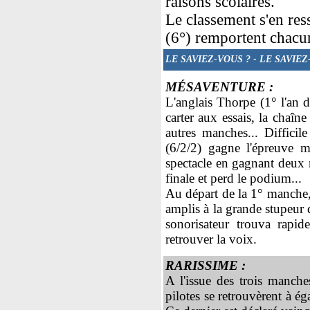
raisons scolaires.
Le classement s'en res
(6°) remportent chacun
LE SAVIEZ-VOUS ?
- LE SAVIEZ
MÉSAVENTURE :
L'anglais Thorpe (1° l'an d
carter aux essais, la chaîn
autres manches... Difficil
(6/2/2) gagne l'épreuve m
spectacle en gagnant deux m
finale et perd le podium...
Au départ de la 1° manche,
amplis à la grande stupeur
sonorisateur trouva rapid
retrouver la voix.
RARISSIME
:
A l'issue des trois manch
pilotes se retrouvèrent à éga