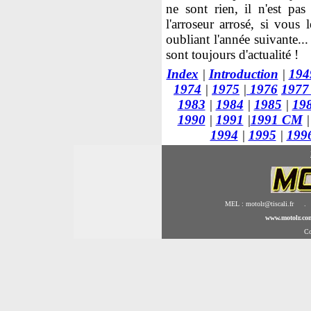
ne sont rien, il n'est p
l'arroseur arrosé, si vous
oubliant l'année suivante..
sont toujours d'actualité !
Index
|
Introduction
|
194
1974
|
1975
|
1976
197
1983
|
1984
|
1985
|
19
1990
|
1991
|
1991 CM
|
1994
|
1995
|
199
MEL : motolr@tiscali.fr .
www.motolr.co
Co