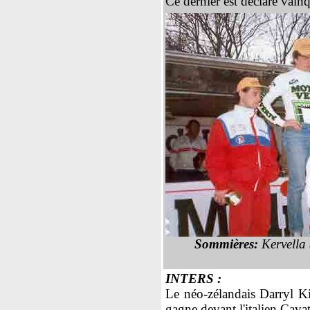
Ce dernier est déclaré vainq
Sommières:
Kervella 
INTERS :
Le néo-zélandais Darryl K
gagne devant l'italien Cavat