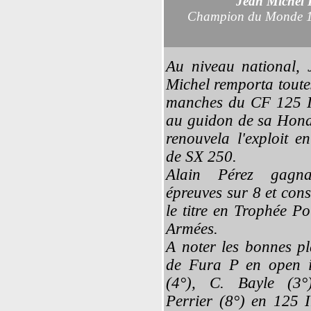
Jean Michel
B
Champion du Monde 
Au niveau national, 
Michel remporta toute
manches du CF 125 I
au guidon de sa Hond
renouvela l'exploit e
de SX 250.
Alain Pérez gagn
épreuves sur 8 et con
le titre en Trophée Po
Armées.
A noter les bonnes pl
de Fura P en open i
(4°), C. Bayle (3°
Perrier (8°) en 125 I