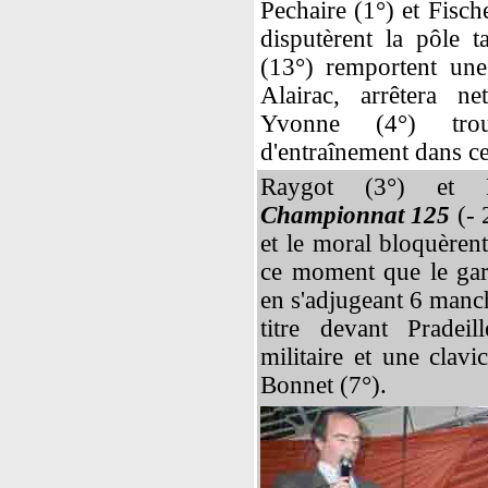
Pechaire (1°) et Fisch
disputèrent la pôle 
(13°) remportent une 
Alairac, arrêtera ne
Yvonne (4°) trou
d'entraînement dans c
Raygot (3°) et L
Championnat 125
(- 
et le moral bloquèrent
ce moment que le gar
en s'adjugeant 6 manch
titre devant Pradeil
militaire et une clavi
Bonnet (7°).