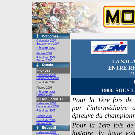
Calendrier 2007
Engagement
2007
Résultats 2007
Photos 2007
Résultats 2006
LA SAG
Photos 2006
ENTRE R
>>
CROSS
pa
Calendrier 2007
Engagement 2007
Résultats 2007
Photos 2007
1988:
SOUS L
Résultats 2006
Photos 2006
Pour la 1ère fois de 
>>
ENDURANCE TT
Calendrier 2007
par l'intermédiaire
Engagement 2007
Résultats 2007
épreuve du championn
Photos 2007
Résultats 2006
Pour la 1ère fois de
Photos 2006
histoire, la ligue vo
Calendrier 2007