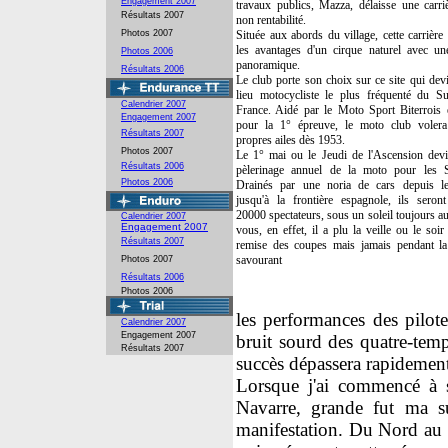
Engagement 2007
travaux publics, Mazza, délaisse une carri
Résultats 2007
non rentabilité.
Photos 2007
Située aux abords du village, cette carrière
les avantages d'un cirque naturel avec une
Photos 2006
panoramique.
Résultats 2006
Le club porte son choix sur ce site qui dev
lieu motocycliste le plus fréquenté du S
Calendrier 2007
France. Aidé par le Moto Sport Biterrois
Engagement 2007
pour la 1° épreuve, le moto club voler
Résultats 2007
propres ailes dès 1953.
Photos 2007
Le 1° mai ou le Jeudi de l'Ascension devi
Résultats 2006
pèlerinage annuel de la moto pour les S
Photos 2006
Drainés par une noria de cars depuis l
jusqu'à la frontière espagnole, ils seront
20000 spectateurs, sous un soleil toujours a
Calendrier 2007
Engagement 2007
vous, en effet, il a plu la veille ou le soir
Résultats 2007
remise des coupes mais jamais pendant la
savourant
Photos 2007
Résultats 2006
Photos 2006
les performances des pilote
Calendrier 2007
Engagement 2007
bruit sourd des quatre-temp
Résultats 2007
succès dépassera rapidement
Lorsque j'ai commencé à so
Navarre, grande fut ma su
manifestation. Du Nord au 