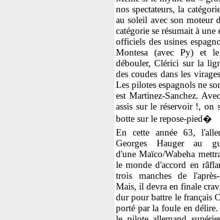
nos spectateurs, la catégor
au soleil avec son moteur d
catégorie se résumait à une
officiels des usines espagn
Montesa (avec Py) et le
débouler, Clérici sur la lig
des coudes dans les virages
Les pilotes espagnols ne son
est Martinez-Sanchez. Avec 
assis sur le réservoir !, o
botte sur le repose-pied�
En cette année 63, l'all
Georges Hauger au gu
d'une Maïco/Wabeha mettra
le monde d'accord en râflan
trois manches de l'après-
Mais, il devra en finale cra
dur pour battre le français C
porté par la foule en délire
le pilote allemand supérie