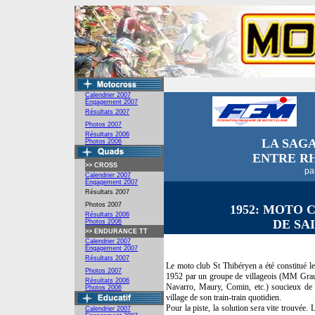
Calendrier 2007
Engagement
2007
Résultats 2007
Photos 2007
Résultats 2006
LA SAG
Photos 2006
ENTRE R
>>
CROSS
pa
Calendrier 2007
Engagement 2007
Résultats 2007
Photos 2007
1952:
MOTO C
Résultats 2006
DE SAI
Photos 2006
>>
ENDURANCE TT
Calendrier 2007
Engagement 2007
Résultats 2007
Le moto club St Thibéryen a été constitué le 
Photos 2007
1952 par un groupe de villageois (MM Grau
Résultats 2006
Navarro, Maury, Comin, etc.) soucieux de s
Photos 2006
village de son train-train quotidien.
Pour la piste, la solution sera vite trouvée. 
Calendrier 2007