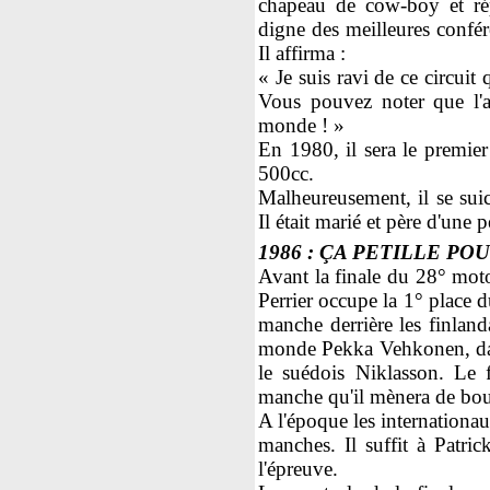
chapeau de cow-boy et ré
digne des meilleures confé
Il affirma :
« Je suis ravi de ce circuit
Vous pouvez noter que l
monde ! »
En 1980, il sera le premie
500cc.
Malheureusement, il se suic
Il était marié et père d'une pe
1986 : ÇA PETILLE PO
Avant la finale du 28° moto 
Perrier occupe la 1° place 
manche derrière les finla
monde Pekka Vehkonen, dans
le suédois Niklasson. Le 
manche qu'il mènera de bou
A l'époque les internationa
manches. Il suffit à Patric
l'épreuve.