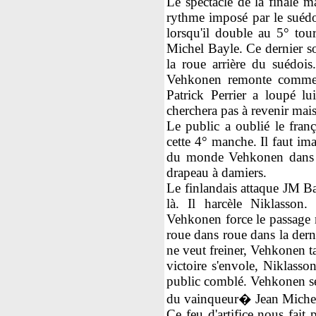
Le spectacle de la finale m
rythme imposé par le suédo
lorsqu'il double au 5° to
Michel Bayle. Ce dernier so
la roue arrière du suédois
Vehkonen remonte comme 
Patrick Perrier a loupé lu
cherchera pas à revenir mais 
Le public a oublié le franç
cette 4° manche. Il faut im
du monde Vehkonen dans 
drapeau à damiers.
Le finlandais attaque JM Bay
là. Il harcèle Niklasson.
Vehkonen force le passage ma
roue dans roue dans la dern
ne veut freiner, Vehkonen t
victoire s'envole, Niklasso
public comblé. Vehkonen se 
du vainqueur� Jean Michel 
Ce feu d'artifice nous fait