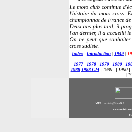
Le moto club continue d'écr
l'histoire du moto cross. 
championnat de France de
Deux ans plus tard, il pro
l'an dernier, il a accueilli
On ne peut que souhaite
cross sudiste.
Index
|
Introduction
|
1949
|
19
1977
|
1978
|
1979
|
1980
|
19
1988
1988 CM
|
1989 |
|
1990 | 
| 1
MEL : motolr@tiscali.fr .
www.motolr.co
Co