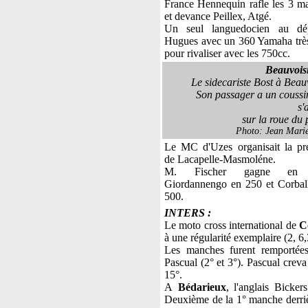
France Hennequin rafle les 3 m
et devance Peillex, Atgé.
Un seul languedocien au dé
Hugues avec un 360 Yamaha très
pour rivaliser avec les 750cc.
Beauvois
Le sidecariste Bost à Beau
Son passager a un coussi
s'
sur la roue du 
Photo: Jean Mari
Le MC d'Uzes organisait la pr
de Lacapelle-Masmoléne.
M. Fischer gagne en 
Giordannengo en 250 et Corbal
500.
INTERS :
Le moto cross international de
C
à une régularité exemplaire (2, 6,
Les manches furent remportées
Pascual (2° et 3°). Pascual creva
15°.
A
Bédarieux
, l'anglais Bicker
Deuxième de la 1° manche derrièr