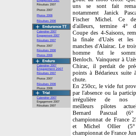
Engagement 2007
uns se sont fait rema
Résultats 2007
Photos 2007
notamment Janick Pasc
Photos 2006
Fischer Michel. Ce der
Résultats 2006
d'ailleurs, termine 4° 
Coupe des 4-Saisons, rem
Calendrier 2007
Engagement 2007
la finale d'Uzès et les 
Résultats 2007
manches d'Alairac. Le troi
Photos 2007
Résultats 2006
homme fut le sommié
Photos 2006
Benloch. Vainqueur à Uzès
Chirac, il perdait de pré
Calendrier 2007
Engagement 2007
points à Bédarieux suite 
Résultats 2007
chute.
Photos 2007
Résultats 2006
En 250cc, le vide fut pro
Photos 2006
par l'absence ou la partici
Calendrier 2007
irrégulière de nos 
Engagement 2007
meilleurs pilotes actu
Résultats 2007
Bernard Pascual (6
championnat de France 2
et Michel Ollier (5
championnat de France Jun