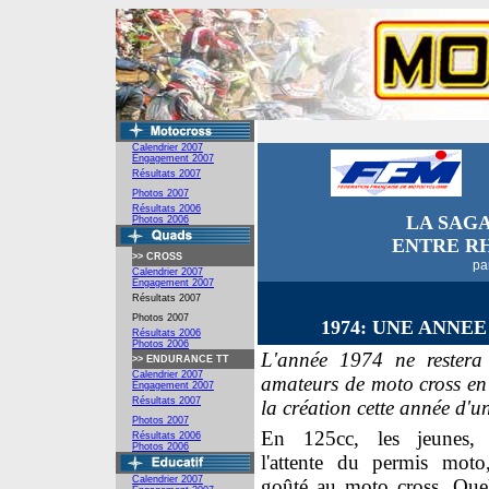
Calendrier 2007
Engagement
2007
Résultats 2007
Photos 2007
Résultats 2006
LA SAG
Photos 2006
ENTRE R
>>
CROSS
pa
Calendrier 2007
Engagement 2007
Résultats 2007
Photos 2007
197
4:
UNE ANNEE
Résultats 2006
Photos 2006
L'année 1974 ne restera
>>
ENDURANCE TT
Calendrier 2007
amateurs de moto cross en
Engagement 2007
Résultats 2007
la création cette année d'
Photos 2007
En 125cc, les jeunes,
Résultats 2006
Photos 2006
l'attente du permis moto
Calendrier 2007
goûté au moto cross. Que