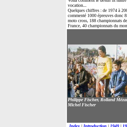
Voila comment le destin fit naîtr
vocation...
Quelques chiffres : de 1974 à 200
commenté 1000 épreuves donc 
moto cross, 188 championnats d
France, 40 championnats du mo
Philippe Fischer, Rolland Mézar
Michel Fischer
Index
|
Introduction
|
1949
|
19