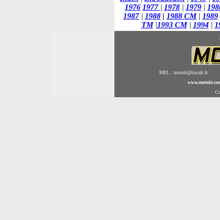
1976
1977
|
1978
|
1979
|
198
1987
|
1988
|
1988 CM
|
1989
TM
|
1993 CM
|
1994
|
1
MEL : motolr@tiscali.fr .
www.motolr.co
Co