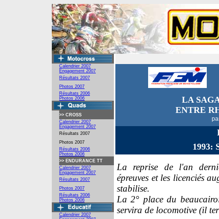
Calendrier 2007
Engagement
2007
Résultats 2007
Photos 2007
Résultats 2006
LA SAG
Photos 2006
ENTRE R
>>
CROSS
pa
Calendrier 2007
Engagement 2007
Résultats 2007
Photos 2007
1993:
Résultats 2006
Photos 2006
>>
ENDURANCE TT
La reprise de l'an derni
Calendrier 2007
Engagement 2007
épreuves et les licenciés a
Résultats 2007
stabilise.
Photos 2007
Résultats 2006
La 2° place du beaucairo
Photos 2006
servira de locomotive (il t
Calendrier 2007