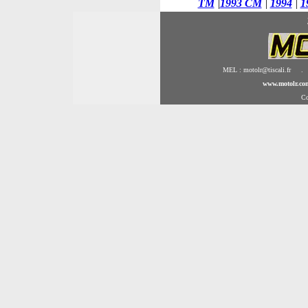
TM
|
1993 CM
|
1994
|
1
MEL : motolr@tiscali.fr .
www.motolr.co
Co