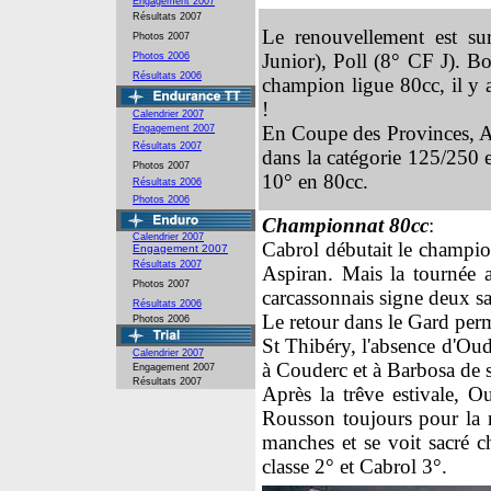
Engagement 2007
Résultats 2007
Le renouvellement est s
Photos 2007
Junior), Poll (8° CF J). B
Photos 2006
Résultats 2006
champion ligue 80cc, il y a
!
Calendrier 2007
En Coupe des Provinces, A
Engagement 2007
Résultats 2007
dans la catégorie 125/250
Photos 2007
10° en 80cc.
Résultats 2006
Photos 2006
C
hampionnat 80cc
:
Calendrier 2007
Cabrol débutait le champio
Engagement 2007
Résultats 2007
Aspiran. Mais la tournée 
Photos 2007
carcassonnais signe deux sa
Résultats 2006
Le retour dans le Gard per
Photos 2006
St Thibéry, l'absence d'Ou
Calendrier 2007
à Couderc et à Barbosa de se
Engagement 2007
Résultats 2007
Après la trêve estivale, Ou
Rousson toujours pour la
manches et se voit sacré c
classe 2° et Cabrol 3°.