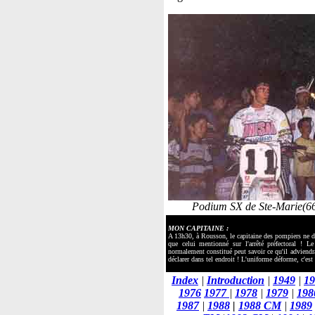
Podium SX de Ste-Marie(66
MON CAPITAINE :
A 13h30, à Rousson, le capitaine des pompiers ne do
que celui mentionné sur l'arrêté préfectoral !
normalement constitué peut savoir ce qu'il adviendra
déclarer dans tel endroit ! L'uniforme déforme, c'est 
Index
|
Introduction
|
1949
|
19
1976
1977
|
1978
|
1979
|
198
1987
|
1988
|
1988 CM
|
1989