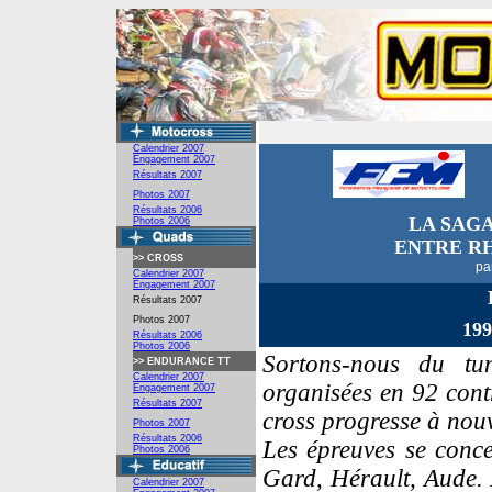
Calendrier 2007
Engagement
2007
Résultats 2007
Photos 2007
Résultats 2006
LA SAG
Photos 2006
ENTRE R
>>
CROSS
pa
Calendrier 2007
Engagement 2007
Résultats 2007
Photos 2007
19
Résultats 2006
Photos 2006
Sortons-nous du tu
>>
ENDURANCE TT
Calendrier 2007
organisées en 92 contr
Engagement 2007
Résultats 2007
cross progresse à nou
Photos 2007
Résultats 2006
Les épreuves se conce
Photos 2006
Gard, Hérault, Aude. 
Calendrier 2007