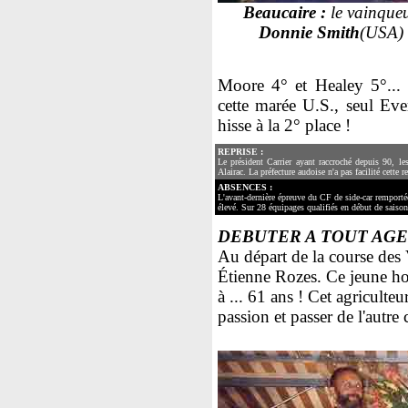
Beaucaire :
le vainque
Donnie Smith
(USA)
Moore 4° et Healey 5°...
cette marée U.S., seul Eve
hisse à la 2° place !
REPRISE :
Le président Carrier ayant raccroché depuis 90, le
Alairac. La préfecture audoise n'a pas facilité cette 
ABSENCES :
L'avant-dernière épreuve du CF de side-car remporté
élevé. Sur 28 équipages qualifiés en début de saison
DEBUTER A TOUT AGE 
Au départ de la course des 
Étienne Rozes. Ce jeune h
à ... 61 ans ! Cet agriculteu
passion et passer de l'autre