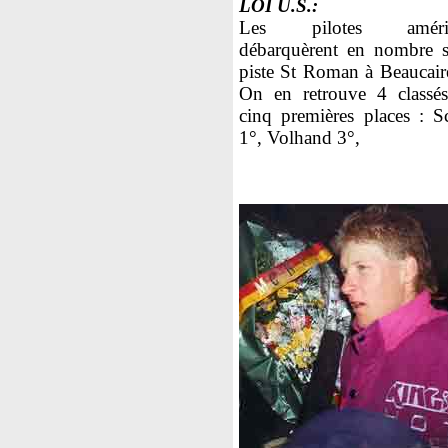
LOI U.S.:
Les pilotes améric
débarquèrent en nombre s
piste St Roman à Beaucaire
On en retrouve 4 classé
cinq premières places : S
1°, Volhand 3°,