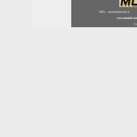
MEL : motolr@tiscali.fr .
www.motolr.co
Co