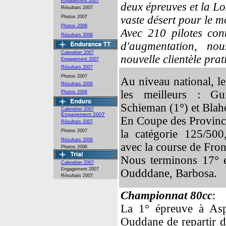
Engagement 2007
deux épreuves et la Lo
Résultats 2007
vaste désert pour le m
Photos 2007
Photos 2006
Avec 210 pilotes con
Résultats 2006
d'augmentation, nou
Calendrier 2007
nouvelle clientèle prat
Engagement 2007
Résultats 2007
Photos 2007
Au niveau national, le
Résultats 2006
les meilleurs : Gu
Photos 2006
Schieman (1°) et Blaho
Calendrier 2007
Engagement 2007
En Coupe des Province
Résultats 2007
la catégorie 125/500
Photos 2007
Résultats 2006
avec la course de Fron
Photos 2006
Nous terminons 17° e
Calendrier 2007
Engagement 2007
Oudddane, Barbosa.
Résultats 2007
C
hampionnat 80cc
:
La 1° épreuve à Asp
Ouddane de repartir d