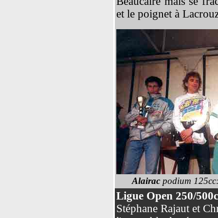
Beaucaire mais se frac
et le poignet à Lacrouz
Alairac
podium 125cc
Ligue Open 250/500c
Stéphane Rajaut et Ch