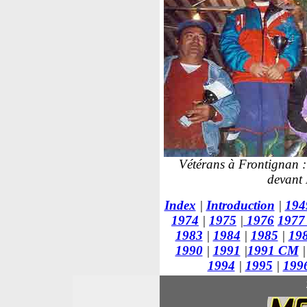
Vétérans à Frontignan 
devant
Index
|
Introduction
|
194
1974
|
1975
|
1976
197
1983
|
1984
|
1985
|
19
1990
|
1991
|
1991 CM
|
1994
|
1995
|
199